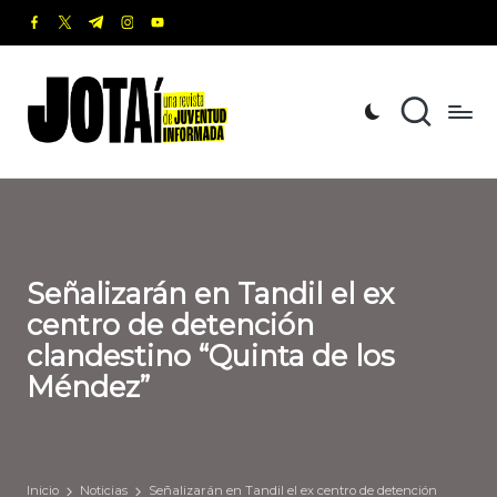
facebook.com
twitter.com
t.me
instagram.com
youtube.com
Saltar
al
J
Una
contenido
revista
o
de
t
Juventud
Informada
a
í
Señalizarán en Tandil el ex
centro de detención
clandestino “Quinta de los
Méndez”
Inicio
Noticias
Señalizarán en Tandil el ex centro de detención