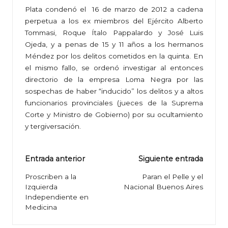
Plata condenó el 16 de marzo de 2012 a cadena
perpetua a los ex miembros del Ejército Alberto
Tommasi, Roque Ítalo Pappalardo y José Luis
Ojeda, y a penas de 15 y 11 años a los hermanos
Méndez por los delitos cometidos en la quinta. En
el mismo fallo, se ordenó investigar al entonces
directorio de la empresa Loma Negra por las
sospechas de haber “inducido” los delitos y a altos
funcionarios provinciales (jueces de la Suprema
Corte y Ministro de Gobierno) por su ocultamiento
y tergiversación.
Navegación
Entrada anterior
Siguiente entrada
de
Proscriben a la
Paran el Pelle y el
Izquierda
Nacional Buenos Aires
entradas
Independiente en
Medicina