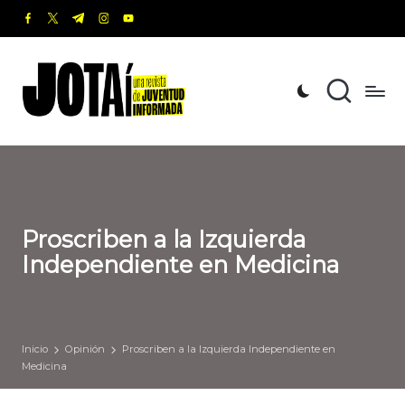
facebook.com
twitter.com
t.me
instagram.com
youtube.com
Saltar
al
J
Una
contenido
revista
o
de
t
Juventud
Informada
a
í
Proscriben a la Izquierda
Independiente en Medicina
Inicio
Opinión
Proscriben a la Izquierda Independiente en
Medicina