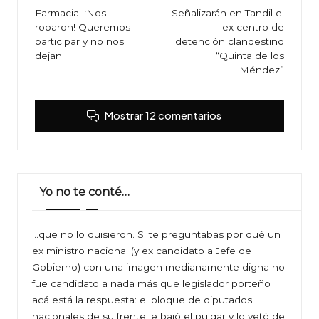
de
Farmacia: ¡Nos
Señalizarán en Tandil el
robaron! Queremos
ex centro de
entradas
participar y no nos
detención clandestino
dejan
“Quinta de los
Méndez”
Mostrar 12 comentarios
Yo no te conté…
…que no lo quisieron. Si te preguntabas por qué un
ex ministro nacional (y ex candidato a Jefe de
Gobierno) con una imagen medianamente digna no
fue candidato a nada más que legislador porteño
acá está la respuesta: el bloque de diputados
nacionales de su frente le bajó el pulgar y lo vetó de