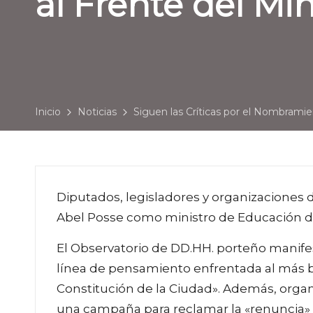
al Frente del Mi
Inicio
Noticias
Siguen las Críticas por el Nombrami
Diputados, legisladores y organizaciones 
Abel Posse como ministro de Educación de
El Observatorio de DD.HH. porteño manife
línea de pensamiento enfrentada al más b
Constitución de la Ciudad». Además, organiz
una campaña para reclamar la «renuncia» i