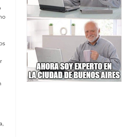
o
 no
os
r
n
a,