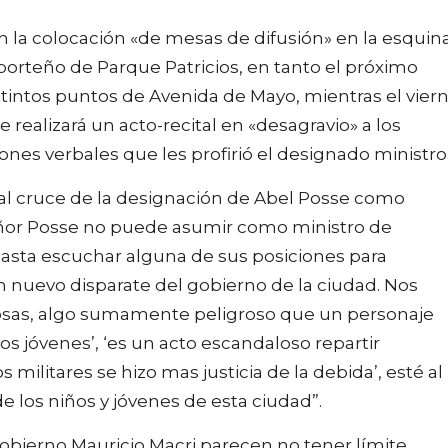
 la colocación «de mesas de difusión» en la esquin
 porteño de Parque Patricios, en tanto el próximo
stintos puntos de Avenida de Mayo, mientras el vier
e realizará un acto-recital en «desagravio» a los
ones verbales que les profirió el designado ministro
ó al cruce de la designación de Abel Posse como
señor Posse no puede asumir como ministro de
Basta escuchar alguna de sus posiciones para
nuevo disparate del gobierno de la ciudad. Nos
 cosas, algo sumamente peligroso que un personaje
os jóvenes’, ‘es un acto escandaloso repartir
s militares se hizo mas justicia de la debida’, esté al
e los niños y jóvenes de esta ciudad”.
obierno Mauricio Macri parecen no tener límite.