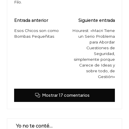
Filo.
Navegación
Entrada anterior
Siguiente entrada
de
Esos Chicos son como
Hourest: «Macri Tiene
Bombas Pequeñitas
un Serio Problema
entradas
para Abordar
Cuestiones de
Seguridad,
simplemente porque
Carece de Ideas y
sobre todo, de
Gestión»
Mostrar 17 comentarios
Yo no te conté…