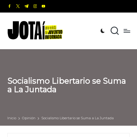
facebook.com
twitter.com
t.me
instagram.com
youtube.com
Saltar
al
J
Una
contenido
revista
o
de
t
Juventud
Informada
a
í
Socialismo Libertario se Suma
a La Juntada
Inicio
Opinión
Socialismo Libertario se Suma a La Juntada