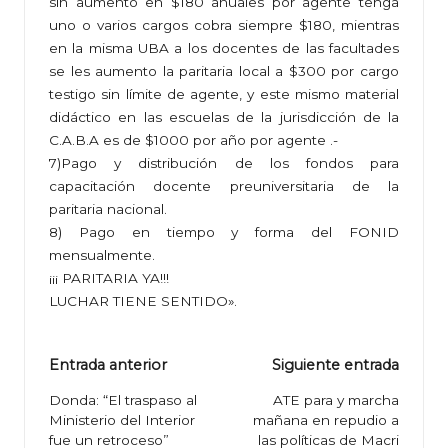
sin aumento en $180 anuales por agente tenga
uno o varios cargos cobra siempre $180, mientras
en la misma UBA a los docentes de las facultades
se les aumento la paritaria local a $300 por cargo
testigo sin límite de agente, y este mismo material
didáctico en las escuelas de la jurisdicción de la
C.A.B.A es de $1000 por año por agente .-
7)Pago y distribución de los fondos para
capacitación docente preuniversitaria de la
paritaria nacional.
8) Pago en tiempo y forma del FONID
mensualmente.
¡¡¡ PARITARIA YA!!!
LUCHAR TIENE SENTIDO».
Navegación
Entrada anterior
Siguiente entrada
de
Donda: “El traspaso al
ATE para y marcha
Ministerio del Interior
mañana en repudio a
entradas
fue un retroceso”
las políticas de Macri