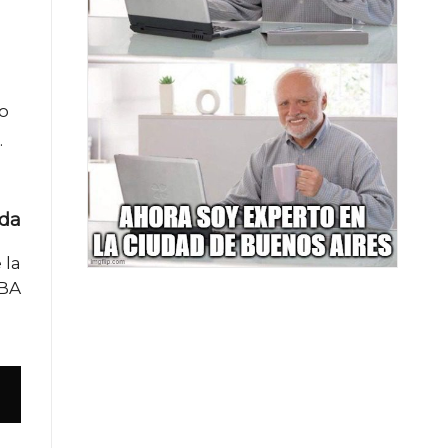
do
.
ada
 la
BA