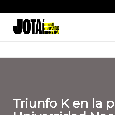
Saltar
J
al
Una
contenido
revista
o
de
t
Juventud
Informada
a
í
Triunfo K en la p