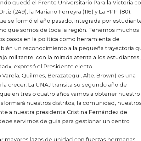
undo quedó el Frente Universitario Para la Victoria c
rtiz (249), la Mariano Ferreyra (116) y La YPF (80).
ue se formó el año pasado, integrada por estudiant
 sino que somos de toda la región. Tenemos muchos
 pasos en la política como herramienta de
ambién un reconocimiento a la pequeña trayectoria q
jo militante, con la mirada atenta a los estudiantes 
ad», expresó el Presidente electo.
 Varela, Quilmes, Berazategui, Alte. Brown) es una
rla crecer. La UNAJ transita su segundo año de
 que en tres o cuatro años vamos a obtener nuestro
nsformará nuestros distritos, la comunidad, nuestro
nte a nuestra presidenta Cristina Fernández de
debe servirnos de guía para gestionar un centro
rar mayores lazos de unidad con fuerzas hermanas,