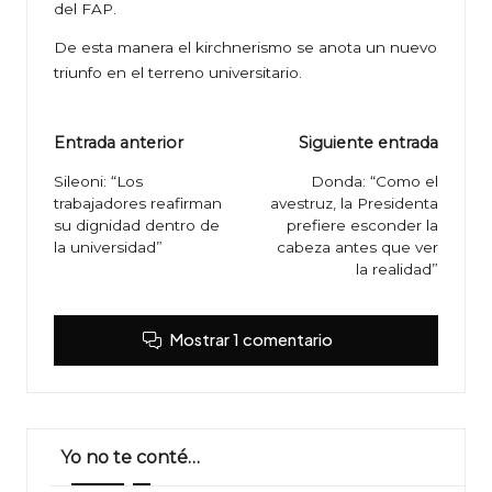
del FAP.
De esta manera el kirchnerismo se anota un nuevo
triunfo en el terreno universitario.
Navegación
Entrada anterior
Siguiente entrada
de
Sileoni: “Los
Donda: “Como el
trabajadores reafirman
avestruz, la Presidenta
entradas
su dignidad dentro de
prefiere esconder la
la universidad”
cabeza antes que ver
la realidad”
Mostrar 1 comentario
Yo no te conté…