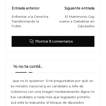
Navegación
Entrada anterior
Siguiente entrada
de
Enfrentar a la Derecha
El Matrimonio Gay
Transformando la
vuelve a Debatirse en
entradas
FUBA
Diputados
Mostrar 8 comentarios
Yo no te conté…
…que no lo quisieron. Si te preguntabas por qué un
ex ministro nacional (y ex candidato a Jefe de
Gobierno) con una imagen medianamente digna no
fue candidato a nada más que legislador porteño
acá está la respuesta: el bloque de diputados