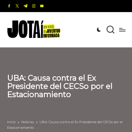
facebook.com
twitter.com
t.me
instagram.com
youtube.com
Saltar
al
J
Una
contenido
revista
o
de
t
Juventud
Informada
a
í
UBA: Causa contra el Ex
Presidente del CECSo por el
Estacionamiento
Inicio
Noticias
UBA: Causa contra el Ex Presidente del CECSo por el
Estacionamiento