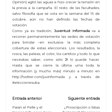
Opinión
) agitó las aguas e hizo crecer la tensión en
la previa a la campaña. El resto de las facultades,
salvo filosofía que se vota en la semana del 15 de
octubre, aún no han definido las fechas de
votación.
Como ya es tradición,
Juventud Informada
va a
recorrer permanentemente las sedes de votación
para brindar –en exclusiva- la más completa
cobertura de estas elecciones. Los resultados, la
rosca, las peleas, el color, los cantitos y todo lo que
necesitas saber, como sólo
JI
lo puede hacer.
Hasta que se cierre la última urna toda la
información (y mucho más) minuto a minuto en
http://twitter.com/juvinformada
y a través de
#eleccionesuba.
Navegación
Entrada anterior
Siguiente entrada
de
Paran el Pelle y el
¿Proscripción o listas