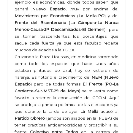
ejemplo es económicas, donde todos saben que
ganará
Nuevo Espacio
, muy por encima del
Movimiento por Económicas
(
La Mella-PO
) y del
Frente del Bicentenario
(
La Cámpora-La Nunca
Menos-Causa-JP Descamisados-El Germen
) pero
se tornan trascendentes los porcentajes que
saque cada fuerza ya que esta facultad reparte
muchos delegados a la FUBA.
Cruzando la Plaza Houssay, en medicina sorprende
como todo los espacios que hace unos años
estaban pintados de azul, hoy se vistieron de
naranja. Es notorio el crecimiento del
NEM
(
Nuevo
Espacio
) pero de todas formas
El Frente
(
PO-La
Corriente-Sur-MST-29 de Mayo
) se muestra como
favorito a retener la conducción del CECiM. Aquí
se produjo la primera polémica de las elecciones ya
que durante la tarde de ayer
La Mella
acusó al
Partido Obrero
(ambos son aliados en la FUBA) de
tener prácticas antidemocráticas y proscribir a su
frente
Colectivo entre Todos
en la carrera de