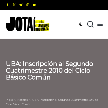
facebook.com
twitter.com
t.me
instagram.com
youtube.com
Saltar
al
J
Una
contenido
revista
o
de
t
Juventud
Informada
a
í
UBA: Inscripción al Segundo
Cuatrimestre 2010 del Ciclo
Básico Común
Inicio
Noticias
UBA: Inscripción al Segundo Cuatrimestre 2010 del
Ciclo Básico Común