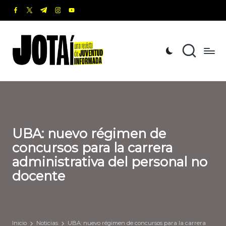
facebook.com
twitter.com
t.me
instagram.com
youtube.com
Saltar
al
J
Una
contenido
revista
o
de
t
Juventud
Informada
a
í
UBA: nuevo régimen de
concursos para la carrera
administrativa del personal no
docente
Inicio
Noticias
UBA: nuevo régimen de concursos para la carrera