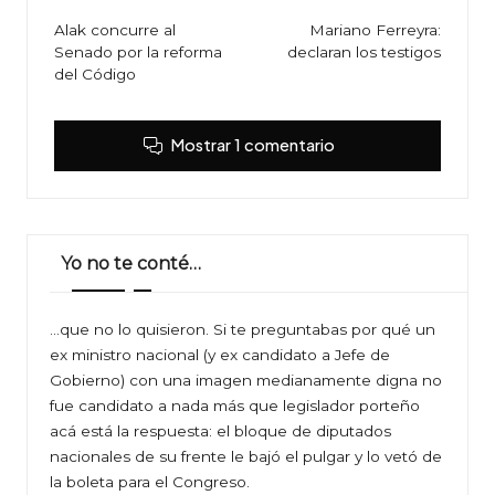
de
Alak concurre al
Mariano Ferreyra:
Senado por la reforma
declaran los testigos
entradas
del Código
Mostrar 1 comentario
Yo no te conté…
…que no lo quisieron. Si te preguntabas por qué un
ex ministro nacional (y ex candidato a Jefe de
Gobierno) con una imagen medianamente digna no
fue candidato a nada más que legislador porteño
acá está la respuesta: el bloque de diputados
nacionales de su frente le bajó el pulgar y lo vetó de
la boleta para el Congreso.