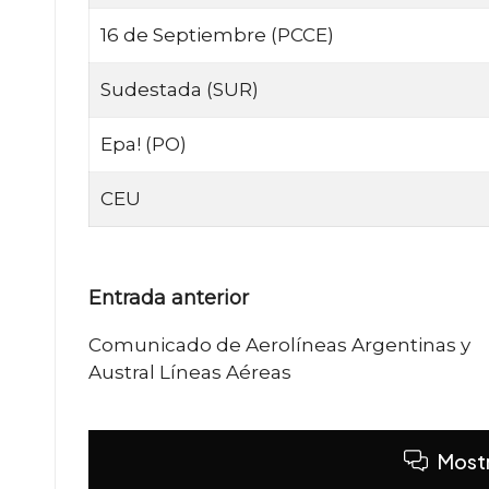
16 de Septiembre (PCCE)
Sudestada (SUR)
Epa! (PO)
CEU
Navegación
Entrada anterior
de
Comunicado de Aerolíneas Argentinas y
Austral Líneas Aéreas
entradas
Mostr