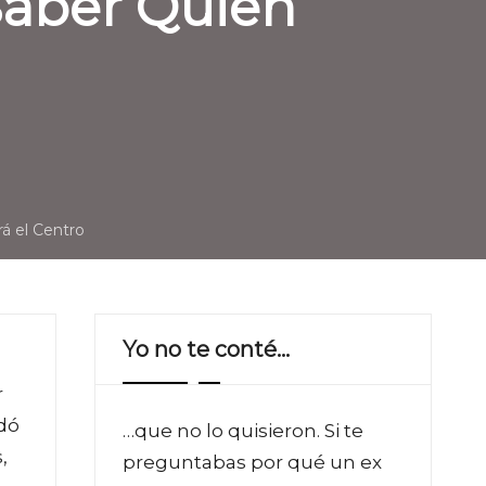
 Saber Quien
á el Centro
Yo no te conté…
r
edó
…que no lo quisieron. Si te
,
preguntabas por qué un ex