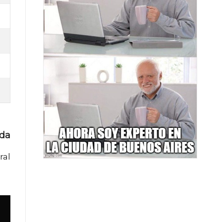
ada
ral