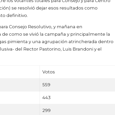
ntre los votantes totales para Consejo y para Centro
ión) se resolvió dejar esos resultados como
o definitivo.
para Consejo Resolutivo, y mañana en
 de como se vivió la campaña y principalmente la
 gas pimienta y una agrupación atrincherada dentro
usiva- del Rector Pastorino, Luis Brandoni y el
Votos
559
443
299