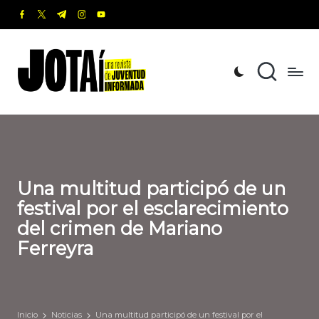
facebook.com
twitter.com
t.me
instagram.com
youtube.com
Saltar
al
J
Una
contenido
revista
o
de
t
Juventud
Informada
a
í
Una multitud participó de un
festival por el esclarecimiento
del crimen de Mariano
Ferreyra
Inicio
Noticias
Una multitud participó de un festival por el