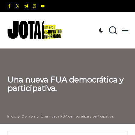
facebook.com
twitter.com
t.me
instagram.com
youtube.com
Saltar
al
J
Una
contenido
revista
o
de
t
Juventud
Informada
a
í
Una nueva FUA democrática y
participativa.
Inicio
Opinión
Una nueva FUA democrática y participativa.