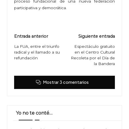
proceso fundacional de una nueva federación
participativa y democrática.
Navegación
Entrada anterior
Siguiente entrada
de
La FUA, entre el triunfo
Espectáculo gratuito
radical y el llamado a su
en el Centro Cultural
entradas
refundación
Recoleta por el Día de
la Bandera
Mostrar 3 comentarios
Yo no te conté…