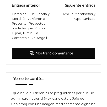
Navegación
Entrada anterior
Siguiente entrada
de
Libres del Sur: Donda y
MxE = Mentirosos y
Merchán Volvieron a
Oportunistas
entradas
Presentar Proyectos
por la Asignación por
Hijo/a, Tumini Le
Contestó a De Angeli
Mostrar 6 comentarios
Yo no te conté…
…que no lo quisieron. Si te preguntabas por qué un
ex ministro nacional (y ex candidato a Jefe de
Gobierno) con una imagen medianamente digna no