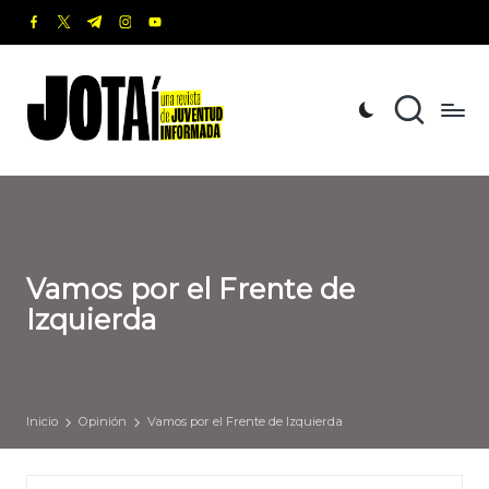
facebook.com
twitter.com
t.me
instagram.com
youtube.com
Saltar
al
J
Una
contenido
revista
o
de
t
Juventud
Informada
a
í
Vamos por el Frente de
Izquierda
Inicio
Opinión
Vamos por el Frente de Izquierda