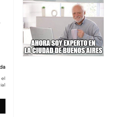
y
ada
 el
ial