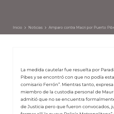
Inicio
Noticias
Amparo contra Macri por Puerto Pib
La medida cautelar fue resuelta por Para
Pibes y se encontró con que no podía esta
comisario Ferrón”. Mientras tanto, expres
miembro de la custodia personal de Mauri
admitió que no se encuentra formalmente 
de Justicia pero que fueron convocados, 
formar allí la nueva Policía Metropolitan