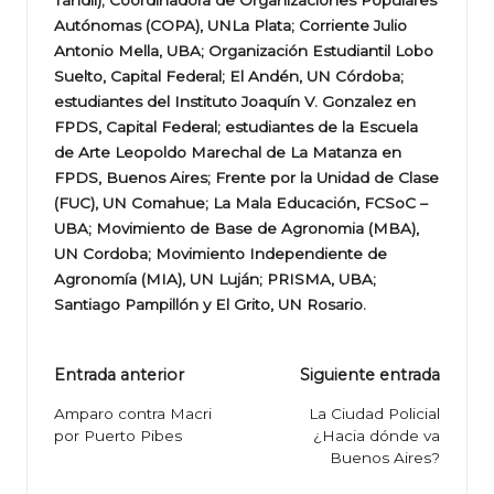
Tandil); Coordinadora de Organizaciones Populares
Autónomas (COPA), UNLa Plata; Corriente Julio
Antonio Mella, UBA; Organización Estudiantil Lobo
Suelto, Capital Federal; El Andén, UN Córdoba;
estudiantes del Instituto Joaquín V. Gonzalez en
FPDS, Capital Federal; estudiantes de la Escuela
de Arte Leopoldo Marechal de La Matanza en
FPDS, Buenos Aires; Frente por la Unidad de Clase
(FUC), UN Comahue; La Mala Educación, FCSoC –
UBA; Movimiento de Base de Agronomia (MBA),
UN Cordoba; Movimiento Independiente de
Agronomía (MIA), UN Luján; PRISMA, UBA;
Santiago Pampillón y El Grito, UN Rosario.
Navegación
Entrada anterior
Siguiente entrada
de
Amparo contra Macri
La Ciudad Policial
por Puerto Pibes
¿Hacia dónde va
entradas
Buenos Aires?