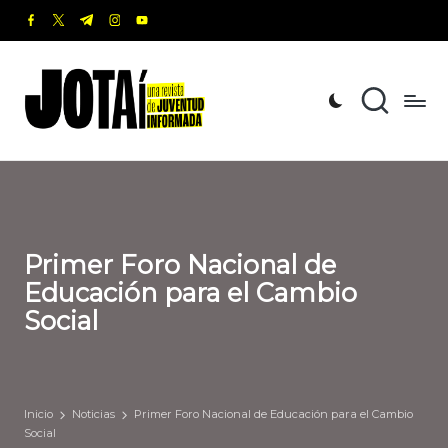
facebook.com
twitter.com
t.me
instagram.com
youtube.com
Saltar
al
J
Una
contenido
revista
o
de
t
Juventud
Informada
a
í
Primer Foro Nacional de
Educación para el Cambio
Social
Inicio
Noticias
Primer Foro Nacional de Educación para el Cambio
Social