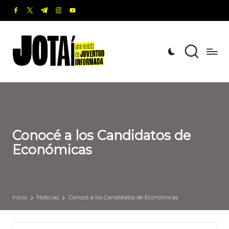
facebook.com
twitter.com
t.me
instagram.com
youtube.com
Saltar
al
J
Una
contenido
revista
o
de
t
Juventud
Informada
a
í
Conocé a los Candidatos de
Económicas
Inicio
Noticias
Conocé a los Candidatos de Económicas