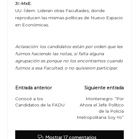
JI:-MxE.
UU:-Ídem. Lideran otras Facultades, donde
reproducen las mismas políticas de Nuevo Espacio
en Económicas.
Aclaración: los candidatos están por orden que les
fuimos haciendo las notas, si falta alguna
agrupación es porque no los encontramos cuando
fuimos a esa Facultad, o no quisieron participar.
Navegación
Entrada anterior
Siguiente entrada
de
Conocé a los
Montenegro: “Por
Candidatos de la FADU
Ahora el Jefe Político
entradas
de la Policía
Metropolitana Soy Yo”
Mostrar 17 comentarios