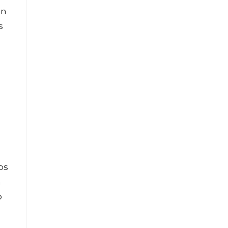
en
s
os
a
o