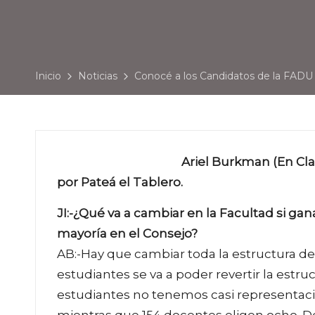
Inicio
Noticias
Conocé a los Candidatos de la FADU
Ariel Burkman (En Cla
por Pateá el Tablero.
JI:-¿Qué va a cambiar en la Facultad si ga
mayoría en el Consejo?
AB:-Hay que cambiar toda la estructura de
estudiantes se va a poder revertir la estruc
estudiantes no tenemos casi representaci
mientras que 154 docentes eligen ocho. 