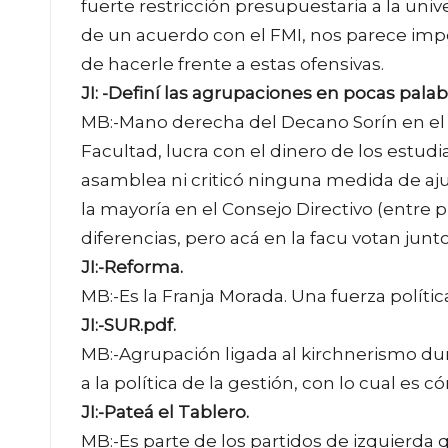
fuerte restricción presupuestaria a la univ
de un acuerdo con el FMI, nos parece imp
de hacerle frente a estas ofensivas.
JI: -Definí las agrupaciones en pocas palabr
MB:-Mano derecha del Decano Sorín en el cl
Facultad, lucra con el dinero de los estud
asamblea ni criticó ninguna medida de aju
la mayoría en el Consejo Directivo (entre 
diferencias, pero acá en la facu votan junto
JI:-Reforma.
MB:-Es la Franja Morada. Una fuerza política
JI:-SUR.pdf.
MB:-Agrupación ligada al kirchnerismo d
a la política de la gestión, con lo cual es 
JI:-Pateá el Tablero.
MB:-Es parte de los partidos de izquierda