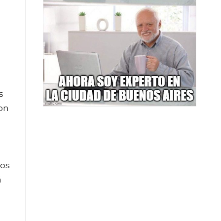
s
son
mos
á