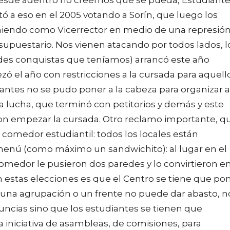
ó a eso en el 2005 votando a Sorín, que luego los
miendo como Vicerrector en medio de una represión
esupuestario. Nos vienen atacando por todos lados, l
ndes conquistas que teníamos) arrancó este año
ó el año con restricciones a la cursada para aquell
iantes no se pudo poner a la cabeza para organizar a
 la lucha, que terminó con petitorios y demás y este
n empezar la cursada. Otro reclamo importante, q
el comedor estudiantil: todos los locales están
menú (como máximo un sandwichito): al lugar en el
omedor le pusieron dos paredes y lo convirtieron e
n estas elecciones es que el Centro se tiene que po
s, una agrupación o un frente no puede dar abasto, n
uncias sino que los estudiantes se tienen que
 iniciativa de asambleas, de comisiones, para