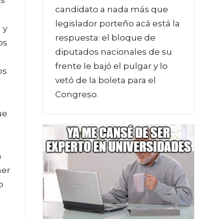
candidato a nada más que
legislador porteño acá está la
 y
respuesta: el bloque de
os
diputados nacionales de su
frente le bajó el pulgar y lo
os
vetó de la boleta para el
Congreso.
ue
n
ner
o