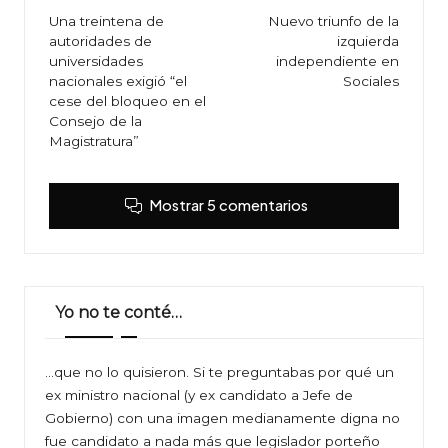
de
Una treintena de
Nuevo triunfo de la
autoridades de
izquierda
entradas
universidades
independiente en
nacionales exigió “el
Sociales
cese del bloqueo en el
Consejo de la
Magistratura”
Mostrar 5 comentarios
Yo no te conté…
…que no lo quisieron. Si te preguntabas por qué un
ex ministro nacional (y ex candidato a Jefe de
Gobierno) con una imagen medianamente digna no
fue candidato a nada más que legislador porteño