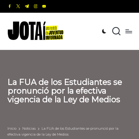
facebook.com
twitter.com
t.me
instagram.com
youtube.com
Saltar
al
J
Una
contenido
revista
o
de
t
Juventud
Informada
a
í
La FUA de los Estudiantes se
pronunció por la efectiva
vigencia de la Ley de Medios
Inicio
Noticias
La FUA de los Estudiantes se pronunció por la
efectiva vigencia de la Ley de Medios