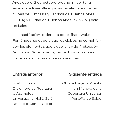
Aires que el 2 de octubre ordenó inhabilitar al
estadio de River Plate y a las instalaciones de los
clubes de Gimnasia y Esgrima de Buenos Aires
(GEBA) y Ciudad de Buenos Aires (ex MUNI) para
recitales.
La inhabilitación, ordenada por el fiscal Walter
Fernández, se debe a que los clubes no cumplirían
con los elementos que exige la ley de Protección
Ambiental. Sin embargo, los centros prosiguieron
con el cronograma de presentaciones.
Navegación
Entrada anterior
Siguiente entrada
de
UBA: El 14 de
Olivera Exige la Puesta
Diciembre se Realizará
en Marcha de la
entradas
la Asamblea
Cobertura Universal
Universitaria. Hallú Será
Porteña de Salud
Reelecto Como Rector