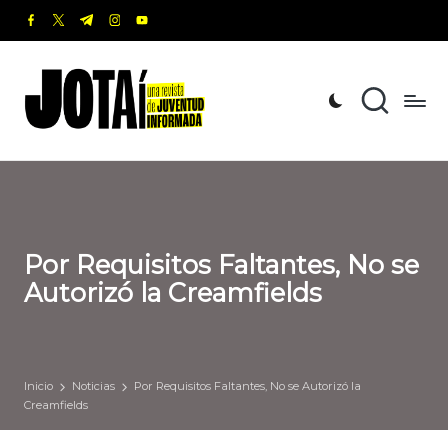
facebook.com
twitter.com
t.me
instagram.com
youtube.com
Saltar
al
J
Una
contenido
revista
o
de
t
Juventud
Informada
a
í
Por Requisitos Faltantes, No se
Autorizó la Creamfields
Inicio
Noticias
Por Requisitos Faltantes, No se Autorizó la
Creamfields